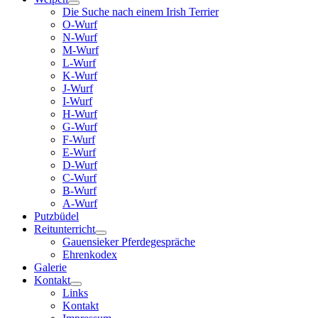
Die Suche nach einem Irish Terrier
O-Wurf
N-Wurf
M-Wurf
L-Wurf
K-Wurf
J-Wurf
I-Wurf
H-Wurf
G-Wurf
F-Wurf
E-Wurf
D-Wurf
C-Wurf
B-Wurf
A-Wurf
Putzbüdel
Reitunterricht
Gauensieker Pferdegespräche
Ehrenkodex
Galerie
Kontakt
Links
Kontakt